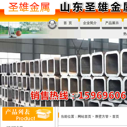
首 页
企业简介
产品展示
热
当前位置：
网站首页
>
厚壁方管
> 首页