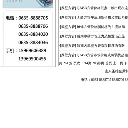
·[
厚壁方管
]
Q345B方管价格低点一般出现在
·[
厚壁方管
]
无缝方管午后现货价格又重回坚
·[
厚壁方管
]
镀锌方管价格弱稳将为主流格局
·[
厚壁方管
]
后期厚壁方管压力恐怕逐渐凸显
·[
厚壁方管
]
短期内厚壁方管涨跌幅度均有限
·[
厚壁方管
]
Q345B方管市场价格或将弱势趋稳
共 261 篇 页次:
1
/14页 20 篇/页 首页 上一页
下
山东圣雄金属
电话：0635-8888705 8888706 88