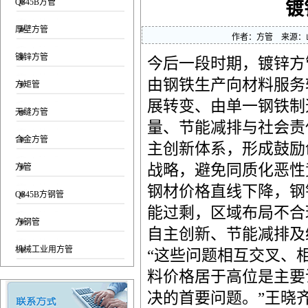
Q345B方管
镀
厚壁方管
作者：
方管
来源：
镀锌方管
今后一段时期，镀锌方
由钢铁生产向材料服务
方矩管
展转变、由单一钢铁制
无缝方管
量、节能减排与社会责
合金方管
主创新体系，形成鼓励
战略，避免同质化恶性
方管
钢材价格直线下降，钢
Q345B方钢管
能过剩，区域布局不合
方钢管
自主创新、节能减排及
机械工业用方管
“这些问题相互交叉、
料价格居于高位是主要
决的首要问题。”王晓