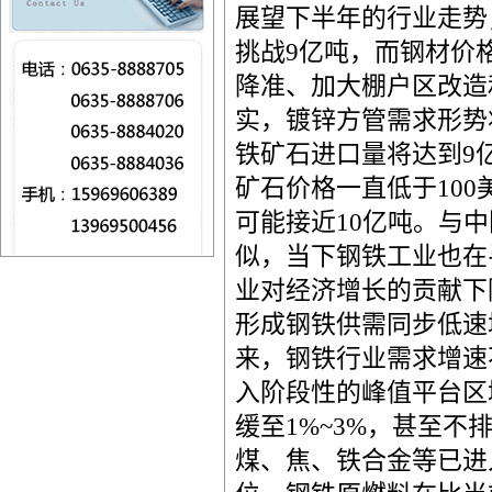
展望下半年的行业走势
挑战9亿吨，而钢材价
降准、加大棚户区改造
实，镀锌方管需求形势
铁矿石进口量将达到9
矿石价格一直低于100
可能接近10亿吨。与
似，当下钢铁工业也在
业对经济增长的贡献下
形成钢铁供需同步低速
来，钢铁行业需求增速
入阶段性的峰值平台区
缓至1%~3%，甚至
煤、焦、铁合金等已进