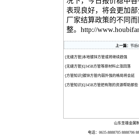
况下，今日报价稳中各
表现良好，将会更加部
厂家结算政策的不同而
整。
http://www.houbif
上一篇：
节后
·[
无缝方管
]
本地镀锌方管或将继续趋强
·[
无缝方管
]
Q345B方管等原材料止涨回落
·[
方管知识
]
镀锌方管内弱外强的格局将会延
·[
方管知识
]
Q345B方管把有限的资源帮助那些
山东圣雄金属
电话：0635-8888705 8888706 88