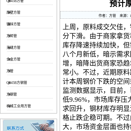
Q345B方管
预计
厚壁方管
作者：
方管
来源：
镀锌方管
上周，原料成交欠佳，
分下滑。由于商家拿货
方矩管
库存降速持续加快，但
无缝方管
八个月新低，暗示需求
合金方管
增，暗降出货商家恐趋
常小。不过，近期原料
方管
计本周钢价下跌的空间
Q345B方钢管
监测数据显示，目前，
方钢管
低9.96%，市场库
机械工业用方管
求回升，钢材库存明显
格止跌企稳可期。不过
大，市场资金层面也持