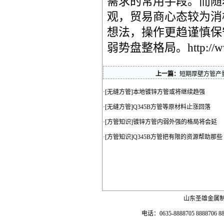
需求的常用手段。而随
观，贸易商心态较为消
想法，操作更趋谨慎保
弱势盘整格局。
http:/
上一篇：
短期厚壁方管产
·[
无缝方管
]
本地镀锌方管或将继续趋强
·[
无缝方管
]
Q345B方管等原材料止涨回落
·[
方管知识
]
镀锌方管内弱外强的格局将会延
·[
方管知识
]
Q345B方管把有限的资源帮助那些
山东圣雄金属
电话：0635-8888705 8888706 88